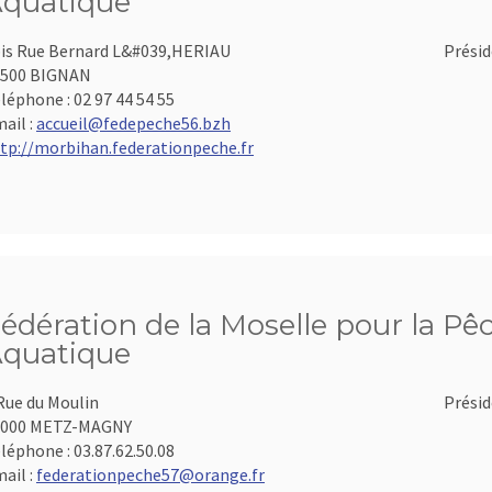
quatique
is Rue Bernard L&#039,HERIAU
Présid
6500 BIGNAN
léphone :
02 97 44 54 55
ail :
accueil@fedepeche56.bzh
tp://morbihan.federationpeche.fr
édération de la Moselle pour la Pêc
quatique
Rue du Moulin
Présid
7000 METZ-MAGNY
léphone :
03.87.62.50.08
ail :
federationpeche57@orange.fr