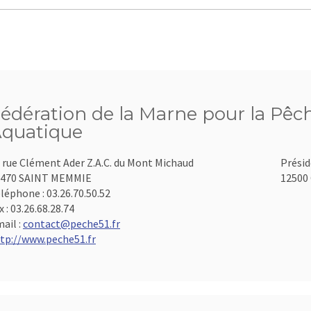
édération de la Marne pour la Pêch
quatique
 rue Clément Ader Z.A.C. du Mont Michaud
Présid
1470 SAINT MEMMIE
12500 
léphone :
03.26.70.50.52
x :
03.26.68.28.74
ail :
contact@peche51.fr
tp://www.peche51.fr