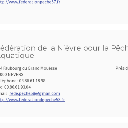
tp://www.federationpeche57.fr
édération de la Nièvre pour la Pêch
quatique
4 Faubourg du Grand Mouësse
Présid
8000 NEVERS
léphone :
03.86.61.18.98
x :
03.86.61.93.04
ail :
fede.peche58@gmail.com
tp://www.federationdepeche58.fr