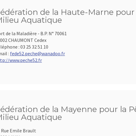
édération de la Haute-Marne pour l
ilieu Aquatique
rt de la Maladière - B.P. N° 70061
2002 CHAUMONT Cedex
léphone :
03 25 32 51 10
ail :
fede52.peche@wanadoo.fr
tp://www.peche52.fr
édération de la Mayenne pour la Pê
ilieu Aquatique
 Rue Emile Brault