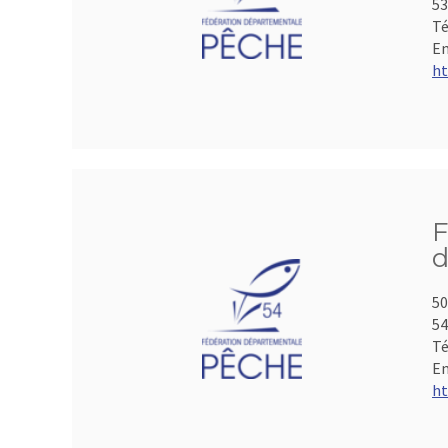
53
Té
Em
ht
F
d
50
5
Té
Em
ht