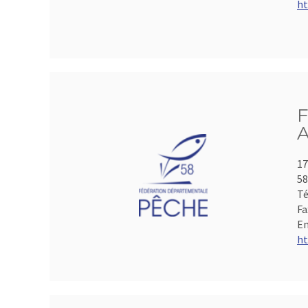
ht
F
A
17
5
Té
Fa
Em
ht