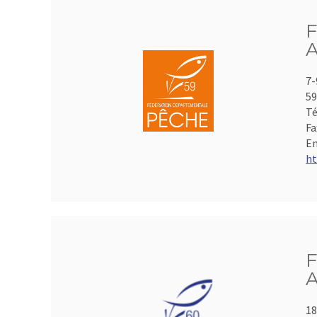
F
A
7-
59
Té
Fa
Em
ht
F
A
18