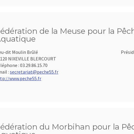
édération de la Meuse pour la Pêch
quatique
eu-dit Moulin Brûlé
Présid
5120 NIXEVILLE BLERCOURT
léphone :
03.29.86.15.70
ail :
secretariat@peche55.fr
tp://www.peche55.fr
édération du Morbihan pour la Pêch