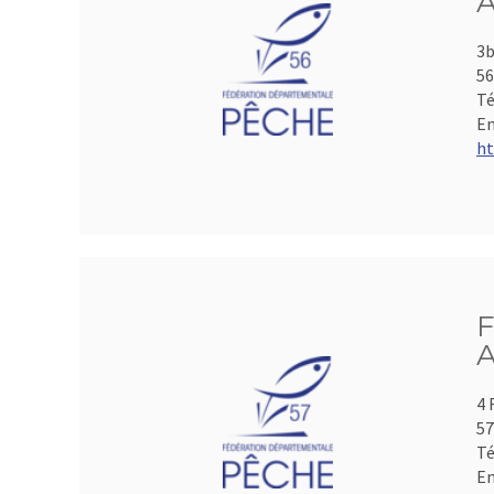
A
3b
5
Té
Em
ht
F
A
4 
5
Té
Em