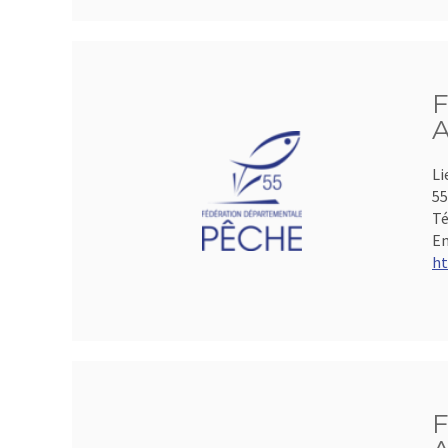
F
A
Li
5
Té
Em
ht
F