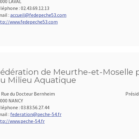
000 LAVAL
léphone :
02.43.69.12.13
ail :
accueil@fedepeche53.com
tp://www.fedepeche53.com
édération de Meurthe-et-Moselle po
u Milieu Aquatique
 Rue du Docteur Bernheim
Présid
4000 NANCY
léphone :
03.83.56.27.44
ail :
federation@peche-54.fr
tp://www.peche-54.fr