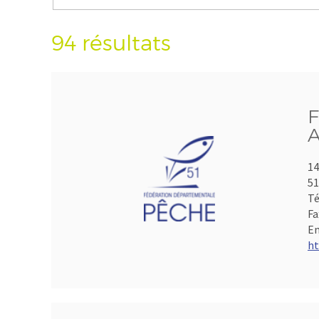
94 résultats
F
A
14
5
Té
Fa
Em
ht