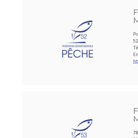
F
M
Po
5
Té
Em
ht
F
M
78