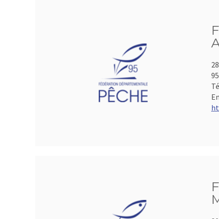
F
A
28
95
Té
Em
ht
F
M