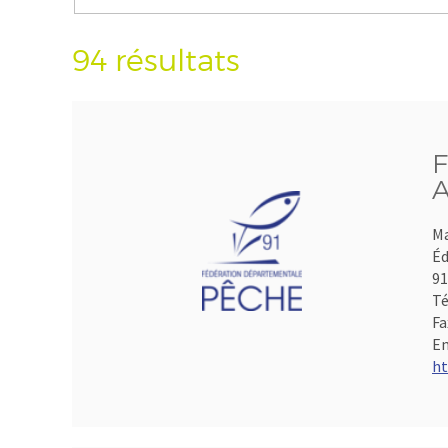
94 résultats
F
A
Ma
Éd
9
Té
Fa
Em
ht