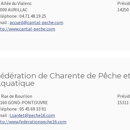
 Allée du Vialenc
Présid
000 AURILLAC
14250 
léphone :
04.71.48.19.25
ail :
accueil@cantal-peche.com
tp://www.cantal-peche.com
édération de Charente de Pêche et
quatique
 Rue de Bourlion
Présid
6160 GOND-PONTOUVRE
15311 
léphone :
05 45 69 33 91
ail :
l.sardet@peche16.com
tp://www.federationpeche16.com