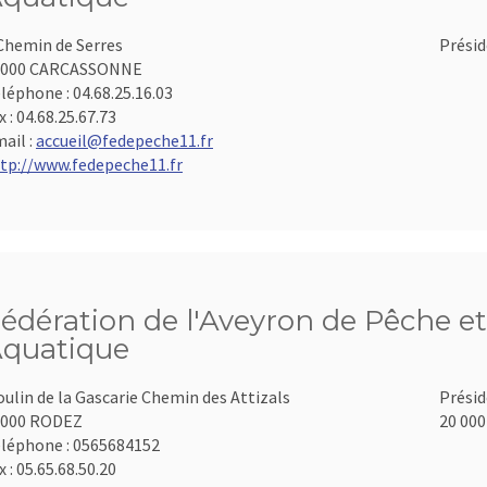
Chemin de Serres
Présid
1000 CARCASSONNE
léphone :
04.68.25.16.03
x :
04.68.25.67.73
ail :
accueil@fedepeche11.fr
tp://www.fedepeche11.fr
édération de l'Aveyron de Pêche et
quatique
ulin de la Gascarie Chemin des Attizals
Présid
2000 RODEZ
20 000
léphone :
0565684152
x :
05.65.68.50.20