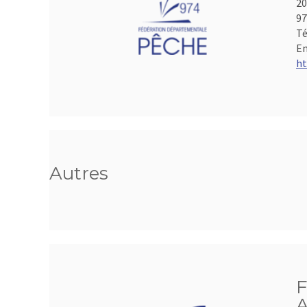
20
97
Té
Em
ht
Autres
F
A