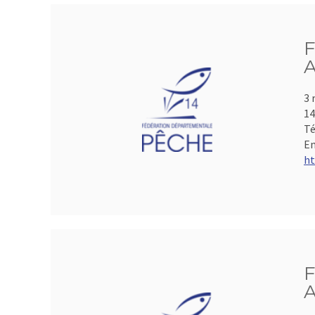
F
A
3 
1
Té
Em
ht
F
A