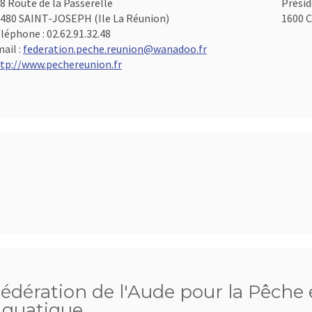
8 Route de la Passerelle
Présid
480 SAINT-JOSEPH (Ile La Réunion)
1600 C
léphone :
02.62.91.32.48
ail :
federation.peche.reunion@wanadoo.fr
tp://www.pechereunion.fr
édération de l'Aude pour la Pêche e
quatique