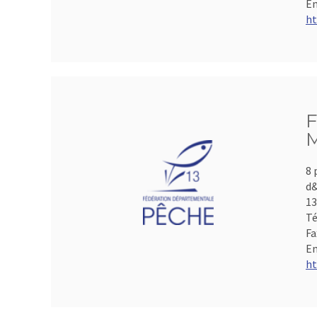
Em
ht
F
M
8 
d&
1
Té
Fa
Em
ht