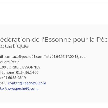
édération de l'Essonne pour la Pêc
quatique
il : contact@peche91.com Tel : 01.64.96.14.00 13, rue
ouard Petit
1100 CORBEIL ESSONNES
léphone :
01.64.96.14.00
x :
01.60.88.98.19
ail :
contact@peche91.com
tp://www.peche91.com