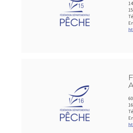
14
15
Té
Em
ht
F
A
60
1
Té
Em
ht