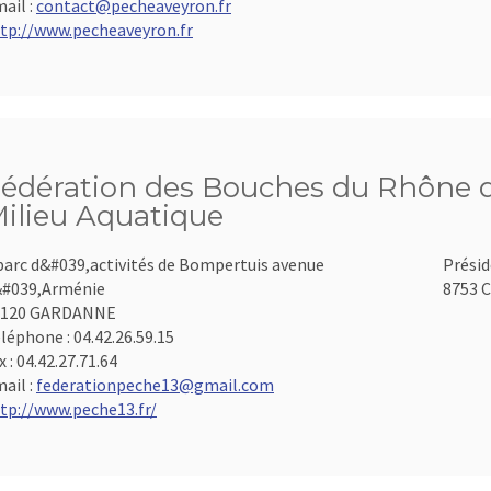
ail :
contact@pecheaveyron.fr
tp://www.pecheaveyron.fr
édération des Bouches du Rhône d
ilieu Aquatique
parc d&#039,activités de Bompertuis avenue
Présid
#039,Arménie
8753 C
3120 GARDANNE
léphone :
04.42.26.59.15
x :
04.42.27.71.64
ail :
federationpeche13@gmail.com
tp://www.peche13.fr/