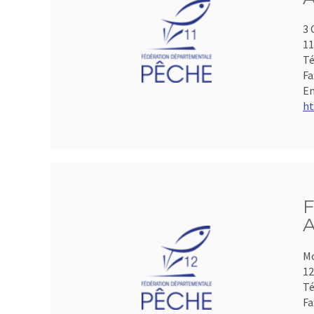
3 
1
Té
Fa
Em
ht
F
A
Mo
1
Té
Fa