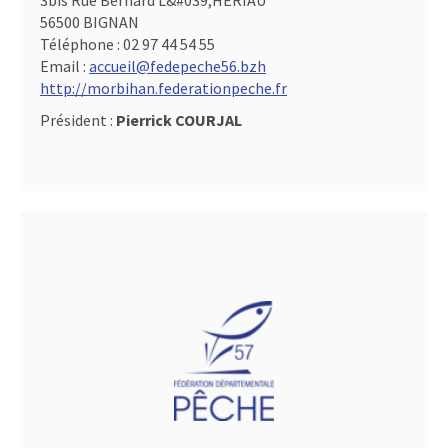
3bis Rue Bernard L&#039,HERIAU
56500 BIGNAN
Téléphone :
02 97 44 54 55
Email :
accueil@fedepeche56.bzh
http://morbihan.federationpeche.fr
Président :
Pierrick COURJAL