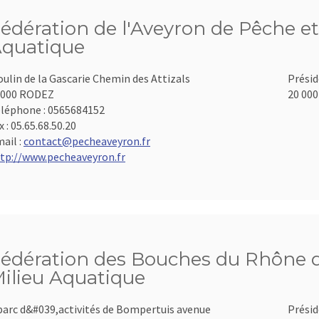
édération de l'Aveyron de Pêche et
quatique
ulin de la Gascarie Chemin des Attizals
Présid
2000 RODEZ
20 000
léphone :
0565684152
x :
05.65.68.50.20
ail :
contact@pecheaveyron.fr
tp://www.pecheaveyron.fr
édération des Bouches du Rhône d
ilieu Aquatique
parc d&#039,activités de Bompertuis avenue
Présid