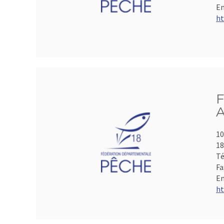
Em
ht
F
A
10
1
Té
Fa
Em
ht