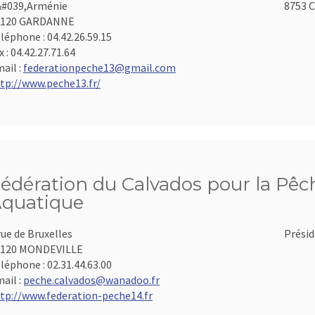
#039,Arménie
8753 C
3120 GARDANNE
léphone :
04.42.26.59.15
x :
04.42.27.71.64
ail :
federationpeche13@gmail.com
tp://www.peche13.fr/
édération du Calvados pour la Pêch
quatique
rue de Bruxelles
Présid
4120 MONDEVILLE
léphone :
02.31.44.63.00
ail :
peche.calvados@wanadoo.fr
tp://www.federation-peche14.fr