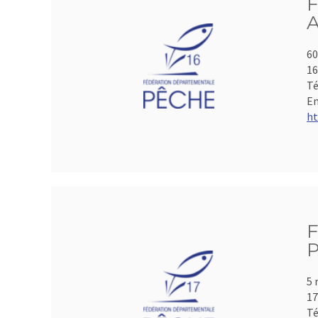
F
A
60
1
Té
Em
ht
F
P
5 
17
Té