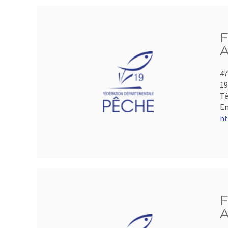
F
A
47
19
Té
Em
ht
F
A