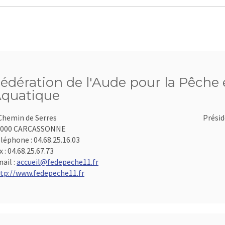
édération de l'Aude pour la Pêche e
quatique
Chemin de Serres
Présid
1000 CARCASSONNE
léphone :
04.68.25.16.03
x :
04.68.25.67.73
ail :
accueil@fedepeche11.fr
tp://www.fedepeche11.fr