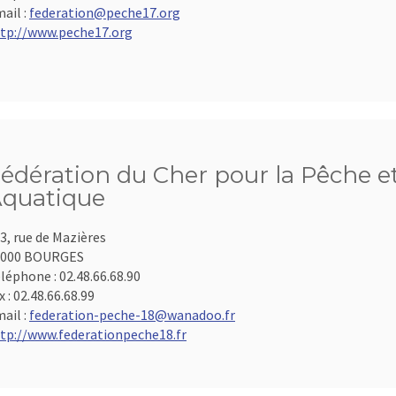
ail :
federation@peche17.org
tp://www.peche17.org
édération du Cher pour la Pêche et
quatique
3, rue de Mazières
8000 BOURGES
léphone :
02.48.66.68.90
x :
02.48.66.68.99
ail :
federation-peche-18@wanadoo.fr
tp://www.federationpeche18.fr