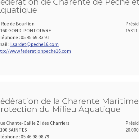
édération de Charente de Pêche et
quatique
 Rue de Bourlion
Présid
6160 GOND-PONTOUVRE
15311 
léphone :
05 45 69 33 91
ail :
l.sardet@peche16.com
tp://www.federationpeche16.com
édération de la Charente Maritime 
rotection du Milieu Aquatique
rue Chante-Caille ZI des Charriers
Présid
100 SAINTES
20.000
léphone :
05.46.98.98.79