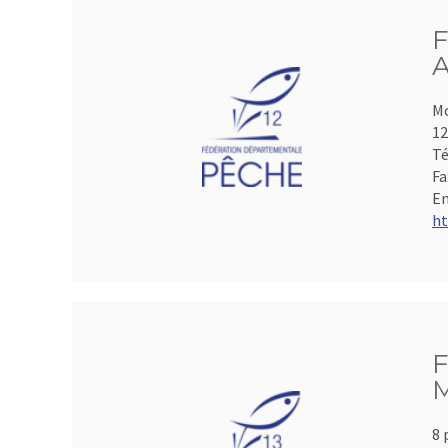
F
A
Mo
1
Té
Fa
Em
ht
F
M
8 