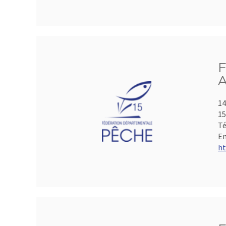
F
A
14
15
Té
Em
ht