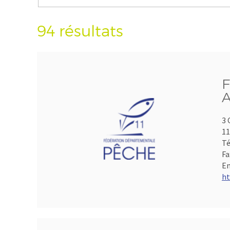
94 résultats
F
A
3 
1
Té
Fa
Em
ht