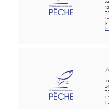
d&
1
Té
Fa
Em
ht
F
A
3 
1
Té
Em
ht