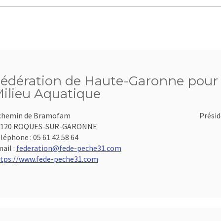
édération de Haute-Garonne pour l
ilieu Aquatique
chemin de Bramofam
Présid
1120 ROQUES-SUR-GARONNE
léphone :
05 61 42 58 64
ail :
federation@fede-peche31.com
tps://www.fede-peche31.com