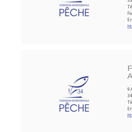
33
Té
Fa
Em
ht
F
A
9 
3
Té
Em
ht