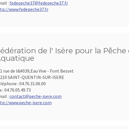
ail :
fedepeche37@fedepeche37.fr
tp://www.fedepeche37.fr
édération de l' Isère pour la Pêche 
quatique
1 rue de l&#039,Eau Vive - Font Besset
8210 SAINT-QUENTIN-SUR-ISERE
léphone :
04.76.31.06.00
x :
04.76.05.49.73
ail :
contact@peche-isere.com
tp://www.peche-isere.com