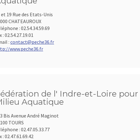
quatique
 et 19 Rue des Etats-Unis
6000 CHATEAUROUX
léphone :
02.54.34.59.69
x :
02.54.27.19.01
ail :
contact@peche36.fr
tp://www.peche36.fr
édération de l' Indre-et-Loire pour
ilieu Aquatique
3 Bis Avenue André Maginot
7100 TOURS
léphone :
02.47.05.33.77
x :
02.47.61.69.42