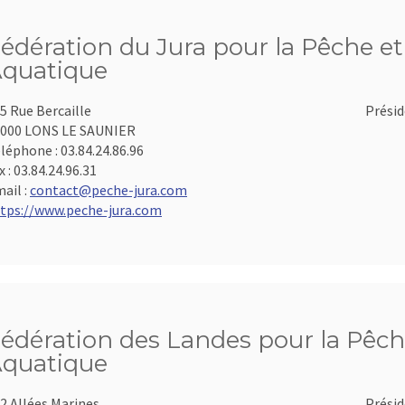
édération du Jura pour la Pêche et 
quatique
5 Rue Bercaille
Présid
000 LONS LE SAUNIER
léphone :
03.84.24.86.96
x :
03.84.24.96.31
ail :
contact@peche-jura.com
tps://www.peche-jura.com
édération des Landes pour la Pêche
quatique
2 Allées Marines
Présid