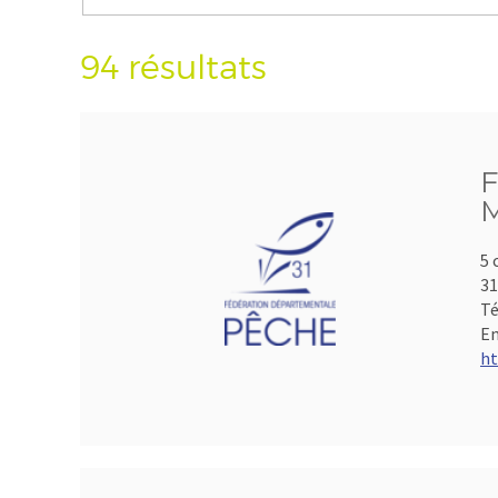
94 résultats
F
M
5 
3
Té
Em
ht