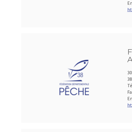
Em
ht
F
A
30
3
Té
Fa
Em
ht