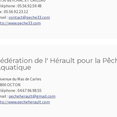
750 BEYCHAC ET CAILLAU
léphone :
05.56.92.59.48
x :
05.56.92.23.12
ail :
contact@peche33.com
tp://www.peche33.com
édération de l' Hérault pour la Pêc
quatique
Avenue du Mas de Carles
4800 OCTON
léphone :
04.67.96.98.55
ail :
pecheherault@gmail.com
tp://www.pecheherault.com