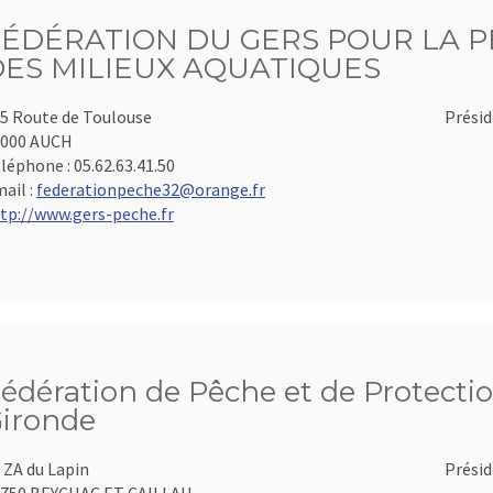
FÉDÉRATION DU GERS POUR LA P
DES MILIEUX AQUATIQUES
5 Route de Toulouse
Présid
2000 AUCH
léphone :
05.62.63.41.50
ail :
federationpeche32@orange.fr
tp://www.gers-peche.fr
édération de Pêche et de Protectio
ironde
 ZA du Lapin
Présid