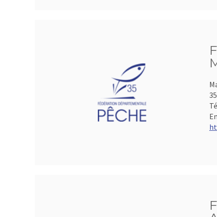
F
M
Ma
35
Té
Em
ht
F