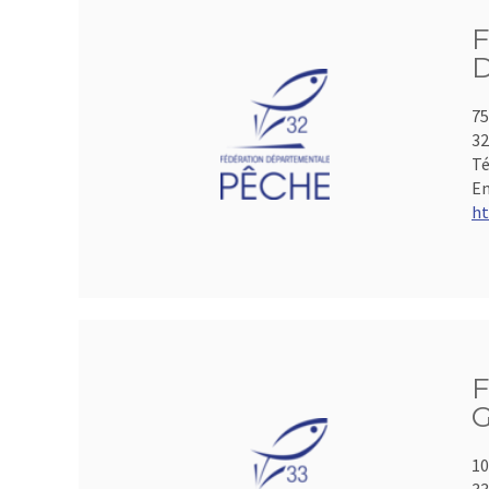
75
3
Té
Em
ht
F
G
10