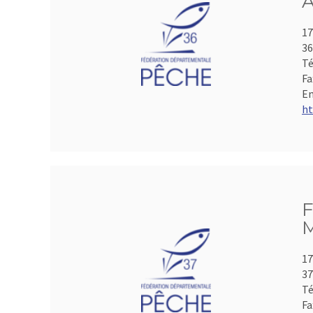
A
17
3
Té
Fa
Em
ht
F
M
17
3
Té
Fa