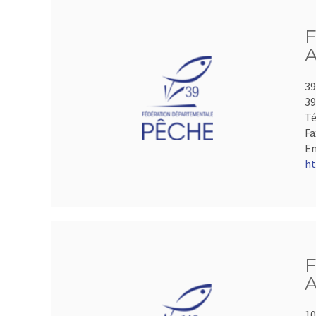
F
A
39
39
Té
Fa
Em
ht
F
A
10