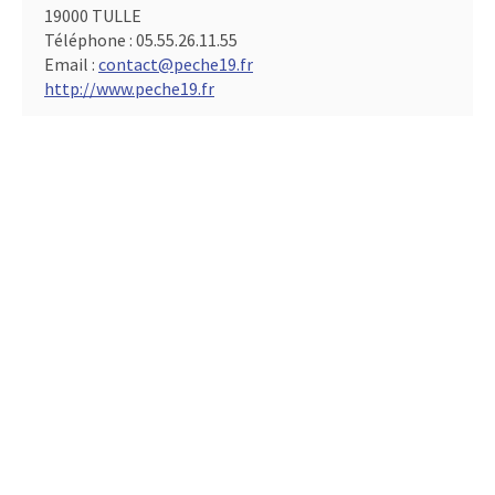
19000 TULLE
Téléphone :
05.55.26.11.55
Email :
contact@peche19.fr
http://www.peche19.fr
Président :
Sébastien Versanne-Janodet