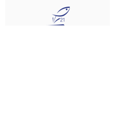
Fédération de la Côte d'Or
pour la Pêche et la
Protection du Milieu
Aquatique
4 rue louis Neel
21000 DIJON
Téléphone :
03.80.57.11.15
Fax :
03.80.55.51.21
Email :
comptabilite@fedepeche21.com