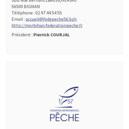
3bis Rue Bernard L&#039,HERIAU
56500 BIGNAN
Téléphone :
02 97 44 54 55
Email :
accueil@fedepeche56.bzh
http://morbihan.federationpeche.fr
Président :
Pierrick COURJAL