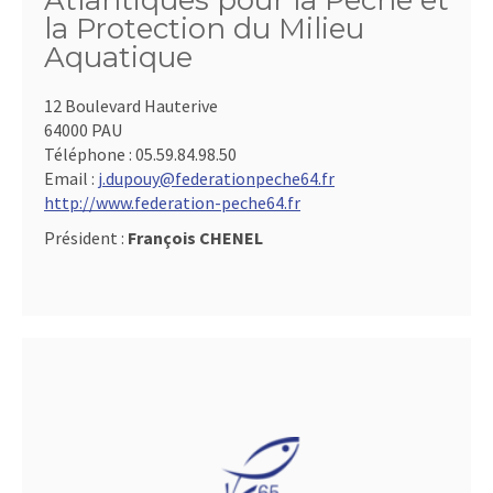
Atlantiques pour la Pêche et
la Protection du Milieu
Aquatique
12 Boulevard Hauterive
64000 PAU
Téléphone :
05.59.84.98.50
Email :
j.dupouy@federationpeche64.fr
http://www.federation-peche64.fr
Président :
François CHENEL