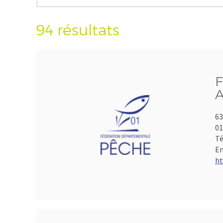
94 résultats
F
A
63
01
Té
Em
ht