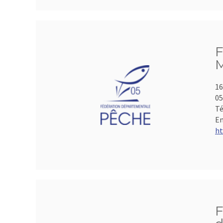
F
M
16
05
Té
Em
ht
F