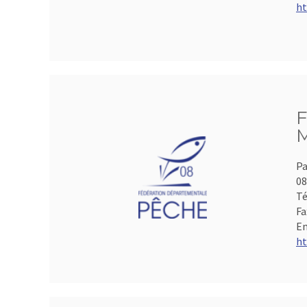
ht
F
M
Pa
0
Té
Fa
Em
ht