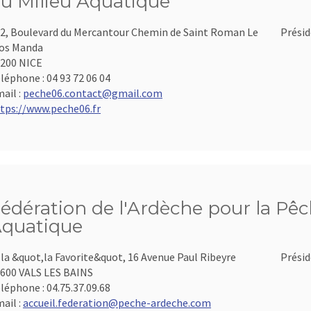
u Milieu Aquatique
2, Boulevard du Mercantour Chemin de Saint Roman Le
Présid
os Manda
200 NICE
léphone :
04 93 72 06 04
ail :
peche06.contact@gmail.com
tps://www.peche06.fr
édération de l'Ardèche pour la Pêch
quatique
lla &quot,la Favorite&quot, 16 Avenue Paul Ribeyre
Présid
600 VALS LES BAINS
léphone :
04.75.37.09.68
ail :
accueil.federation@peche-ardeche.com