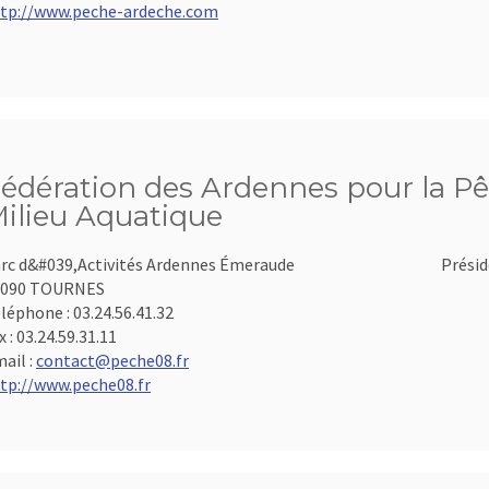
tp://www.peche-ardeche.com
édération des Ardennes pour la Pê
ilieu Aquatique
rc d&#039,Activités Ardennes Émeraude
Présid
8090 TOURNES
léphone :
03.24.56.41.32
x :
03.24.59.31.11
ail :
contact@peche08.fr
tp://www.peche08.fr