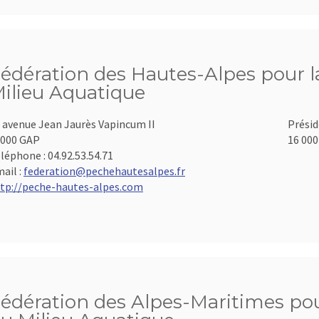
édération des Hautes-Alpes pour la
ilieu Aquatique
 avenue Jean Jaurès Vapincum II
Présid
000 GAP
16 000
léphone :
04.92.53.54.71
ail :
federation@pechehautesalpes.fr
tp://peche-hautes-alpes.com
édération des Alpes-Maritimes pour