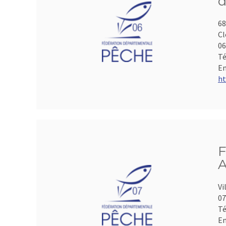
d
68
Cl
06
Té
Em
ht
F
A
Vi
07
Té
Em