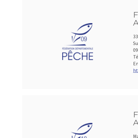
F
A
33
Su
0
Té
Em
ht
F
A
Ma