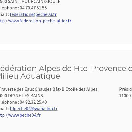
3500 SAINT POURCAIN/SIOULE
léphone :
04.70.47.51.55
ail :
federation@peche03.fr
tp://www.federation-peche-allier.fr
édération Alpes de Hte-Provence d
ilieu Aquatique
Traverse des Eaux Chaudes Bât-B Etoile des Alpes
Présid
000 DIGNE LES BAINS
11000 
léphone :
04.92.32.25.40
ail :
fdpeche04@wanadoo.fr
tp://www.peche04.fr