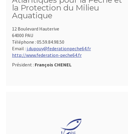
Atlantiques pour la Pêche et
la Protection du Milieu
Aquatique
12 Boulevard Hauterive
64000 PAU
Téléphone :
05.59.84.98.50
Email :
j.dupouy@federationpeche64.fr
http://www.federation-peche64.fr
Président :
François CHENEL