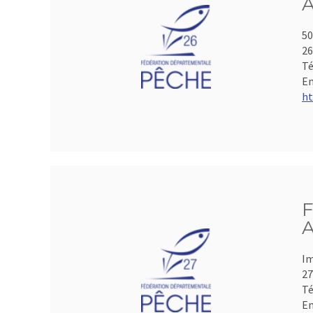
A
50
2
Té
Em
ht
F
A
Im
2
Té
Em