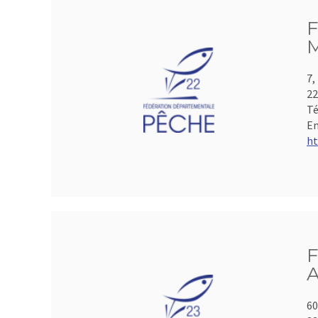
F
M
7,
2
Té
Em
ht
F
A
60