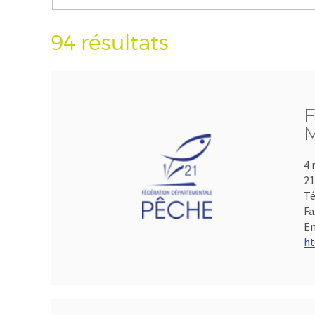
94 résultats
F
M
4 
21
Té
Fa
Em
ht