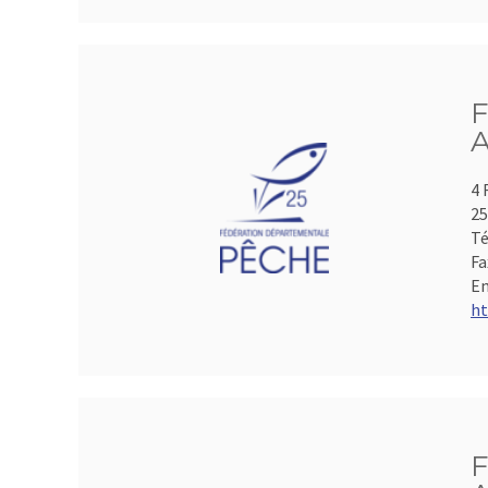
F
A
4 
2
Té
Fa
Em
ht
F