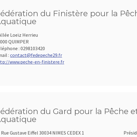
édération du Finistère pour la Pêch
quatique
Allée Loeïz Herrieu
9000 QUIMPER
léphone :
0298103420
ail :
contact@fedepeche29.fr
tp://www.peche-en-finistere.fr
édération du Gard pour la Pêche et
quatique
 Rue Gustave Eiffel 30034 NIMES CEDEX 1
Présid