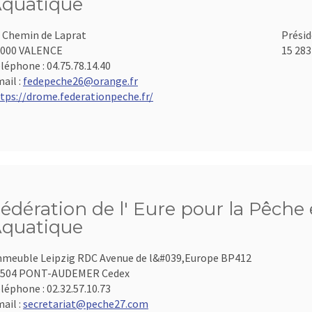
quatique
 Chemin de Laprat
Présid
6000 VALENCE
15 283
léphone :
04.75.78.14.40
ail :
fedepeche26@orange.fr
tps://drome.federationpeche.fr/
édération de l' Eure pour la Pêche 
quatique
meuble Leipzig RDC Avenue de l&#039,Europe BP412
7504 PONT-AUDEMER Cedex
léphone :
02.32.57.10.73
ail :
secretariat@peche27.com