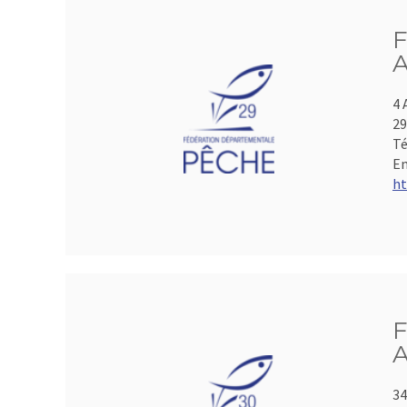
F
A
4 
2
Té
Em
ht
F
A
34