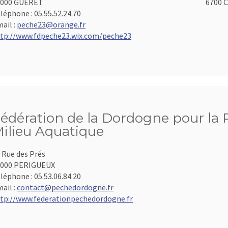
3000 GUERET
6700 C
léphone :
05.55.52.24.70
ail :
peche23@orange.fr
tp://www.fdpeche23.wix.com/peche23
édération de la Dordogne pour la P
ilieu Aquatique
 Rue des Prés
4000 PERIGUEUX
léphone :
05.53.06.84.20
ail :
contact@pechedordogne.fr
tp://www.federationpechedordogne.fr