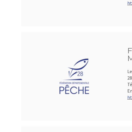
ht
F
M
Le
28
Té
Em
ht