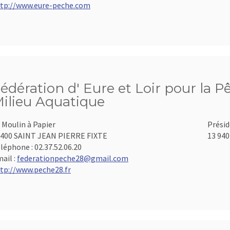
tp://www.eure-peche.com
édération d' Eure et Loir pour la P
ilieu Aquatique
 Moulin à Papier
Présid
400 SAINT JEAN PIERRE FIXTE
13 940
léphone :
02.37.52.06.20
ail :
federationpeche28@gmail.com
tp://www.peche28.fr