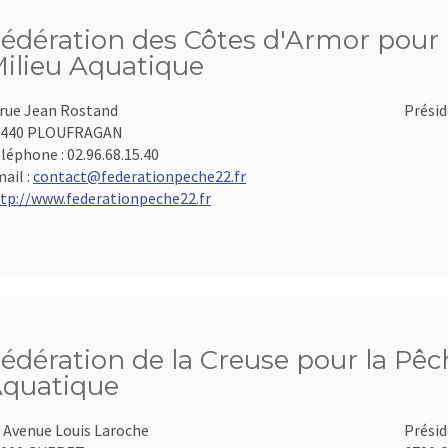
édération des Côtes d'Armor pour l
ilieu Aquatique
 rue Jean Rostand
Présid
2440 PLOUFRAGAN
léphone :
02.96.68.15.40
ail :
contact@federationpeche22.fr
tp://www.federationpeche22.fr
édération de la Creuse pour la Pêch
quatique
 Avenue Louis Laroche
Présid