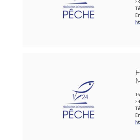
2
Té
Em
ht
F
M
16
2
Té
Em
ht